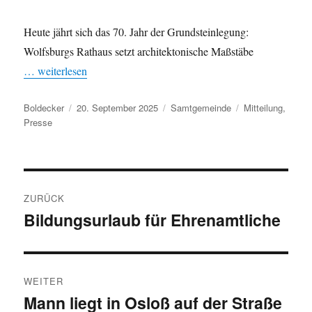
Heute jährt sich das 70. Jahr der Grundsteinlegung:
Wolfsburgs Rathaus setzt architektonische Maßstäbe
… weiterlesen
Autor
Veröffentlicht
Kategorien
Schlagwörter
Boldecker
20. September 2025
Samtgemeinde
Mitteilung
,
am
Presse
Beitragsnavigation
ZURÜCK
Bildungsurlaub für Ehrenamtliche
Vorheriger
Beitrag:
WEITER
Mann liegt in Osloß auf der Straße
Nächster