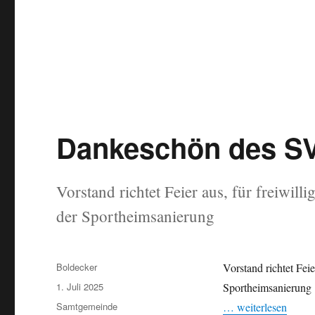
Dankeschön des S
Vorstand richtet Feier aus, für freiwil
der Sportheimsanierung
Autor
Boldecker
Vorstand richtet Fei
Veröffentlicht
1. Juli 2025
Sportheimsanierung
am
Kategorien
Samtgemeinde
… weiterlesen