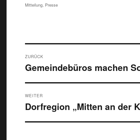
Schlagwörter
Mitteilung
,
Presse
Beitragsnavigation
ZURÜCK
Gemeindebüros machen S
Vorheriger
Beitrag:
WEITER
Dorfregion „Mitten an der K
Nächster
Beitrag: