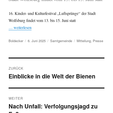
16. Kinder- und Kulturfestival „Luftsprünge“ der Stadt
Wolfsburg findet vom 13. bis 15. Juni statt
… weiterlesen
Autor
Veröffentlicht
Kategorien
Schlagwörter
Boldecker
6. Juni 2025
Samtgemeinde
Mitteilung
,
Presse
am
Beitragsnavigation
ZURÜCK
Einblicke in die Welt der Bienen
Vorheriger
Beitrag:
WEITER
Nach Unfall: Verfolgungsjagd zu
Nächster
Beitrag: