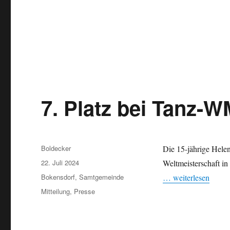
7. Platz bei Tanz-W
Autor
Boldecker
Die 15-jährige Helen
Veröffentlicht
22. Juli 2024
Weltmeisterschaft i
am
Kategorien
Bokensdorf
,
Samtgemeinde
… weiterlesen
Schlagwörter
Mitteilung
,
Presse