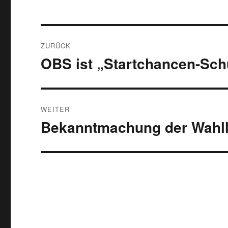
Beitragsnavigation
ZURÜCK
OBS ist „Startchancen-Sch
Vorheriger
Beitrag:
WEITER
Bekanntmachung der Wahll
Nächster
Beitrag: