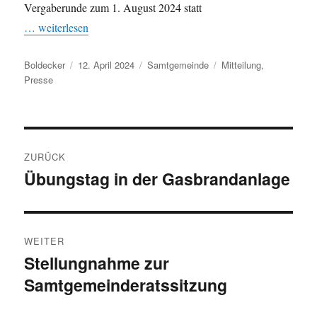
Vergaberunde zum 1. August 2024 statt
… weiterlesen
Autor
Veröffentlicht
Kategorien
Schlagwörter
Boldecker
12. April 2024
Samtgemeinde
Mitteilung
,
am
Presse
Beitragsnavigation
ZURÜCK
Übungstag in der Gasbrandanlage
Vorheriger
Beitrag:
WEITER
Stellungnahme zur
Nächster
Samtgemeinderatssitzung
Beitrag: