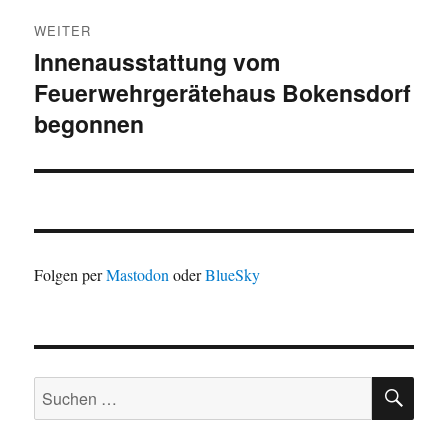
WEITER
Innenausstattung vom
Nächster
Feuerwehrgerätehaus Bokensdorf
Beitrag:
begonnen
Folgen per
Mastodon
oder
BlueSky
SU
Suchen
nach: