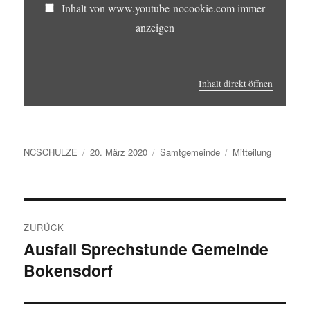
Inhalt von www.youtube-nocookie.com immer
anzeigen
Inhalt direkt öffnen
Autor
Veröffentlicht
Kategorien
Schlagwörter
NCSCHULZE
20. März 2020
Samtgemeinde
Mitteilung
am
Beitragsnavigation
ZURÜCK
Ausfall Sprechstunde Gemeinde
Vorheriger
Bokensdorf
Beitrag: